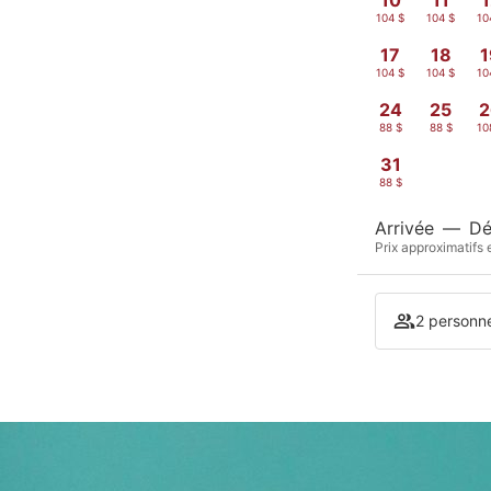
104 $
104 $
10
17
18
1
104 $
104 $
10
24
25
2
88 $
88 $
10
31
88 $
Arrivée
—
Dé
Prix approximatifs 
2 personn