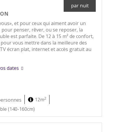
par nuit
ION
ous», et pour ceux qui aiment avoir un
 pour penser, rêver, ou se reposer, la
ble est parfaite. De 12 à 15 m² de confort,
t pour vous mettre dans la meilleure des
V écran plat, internet et accès gratuit au
vos dates
2
personnes
12m
uble (140-160cm)