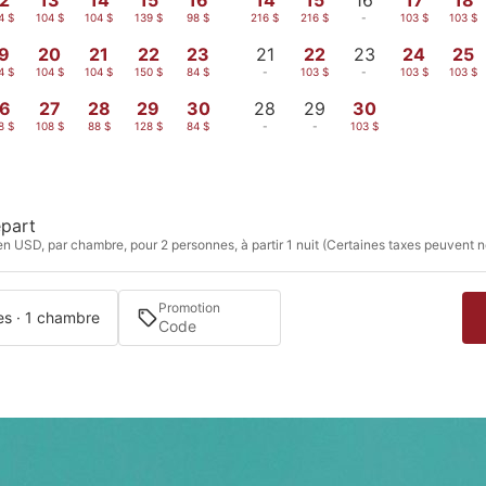
4 $
104 $
104 $
139 $
98 $
216 $
216 $
-
103 $
103 $
9
20
21
22
23
21
22
23
24
25
4 $
104 $
104 $
150 $
84 $
-
103 $
-
103 $
103 $
6
27
28
29
30
28
29
30
8 $
108 $
88 $
128 $
84 $
-
-
103 $
part
en USD, par chambre, pour 2 personnes, à partir 1 nuit (Certaines taxes peuvent n
Promotion
es · 1 chambre